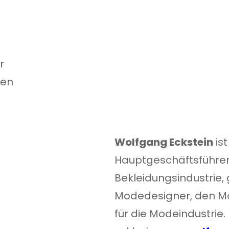
r
ten
Wolfgang Eckstein
ist
Hauptgeschäftsführer
Bekleidungsindustrie,
Mo­de­desig­ner, den M
für die Modeindustrie.